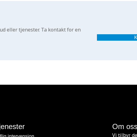
d eller tjenester. Ta kontakt for en
K
jenester
Om os
Vi tilbyr 
dlig intervensjon