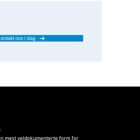
ontakt oss i dag
s
den mest veldokumenterte form for