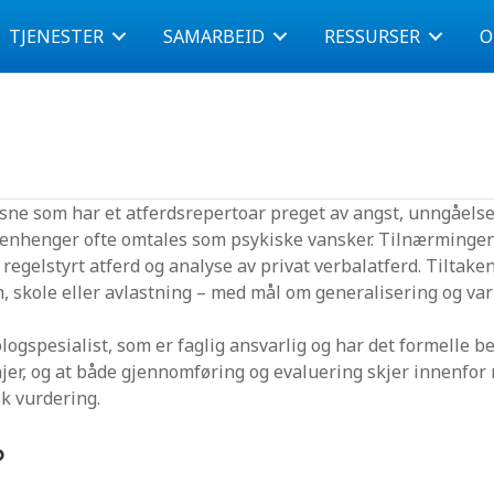
TJENESTER
SAMARBEID
RESSURSER
O
sne som har et atferdsrepertoar preget av angst, unngåelse, 
enhenger ofte omtales som psykiske vansker. Tilnærmingen
 regelstyrt atferd og analyse av privat verbalatferd. Tiltake
 skole eller avlastning – med mål om generalisering og var
ogspesialist, som er faglig ansvarlig og har det formelle beh
njer, og at både gjennomføring og evaluering skjer innenfor
k vurdering.
?