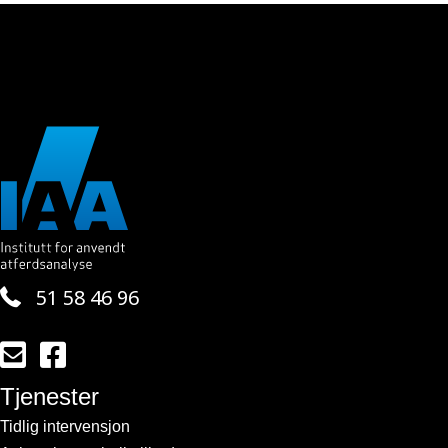
51 58 46 96
Send en e-post til kontakt@iaa.no
Lenke til vår side på facebook
Tjenester
Tidlig intervensjon