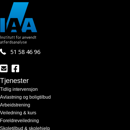
51 58 46 96
Send en e-post til kontakt@iaa.no
Lenke til vår side på facebook
Tjenester
Tidlig intervensjon
Avlastning og boligtilbud
Arbeidstrening
Veiledning & kurs
Foreldreveiledning
Skoletilbud & skolehjelp