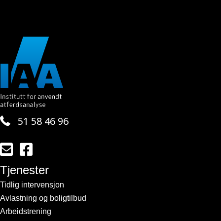
51 58 46 96
Send en e-post til kontakt@iaa.no
Lenke til vår side på facebook
Tjenester
Tidlig intervensjon
Avlastning og boligtilbud
Arbeidstrening